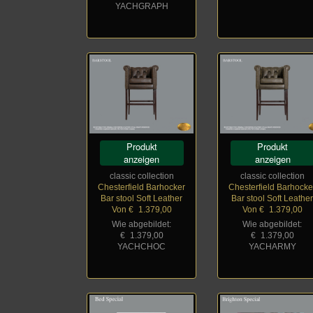
YACHGRAPH
Produkt
Produkt
anzeigen
anzeigen
classic collection
classic collection
Chesterfield Barhocker
Chesterfield Barhocke
Bar stool Soft Leather
Bar stool Soft Leathe
Von €
_
1.379,00
Von €
_
1.379,00
Wie abgebildet:
Wie abgebildet:
€
_
1.379,00
€
_
1.379,00
YACHCHOC
YACHARMY