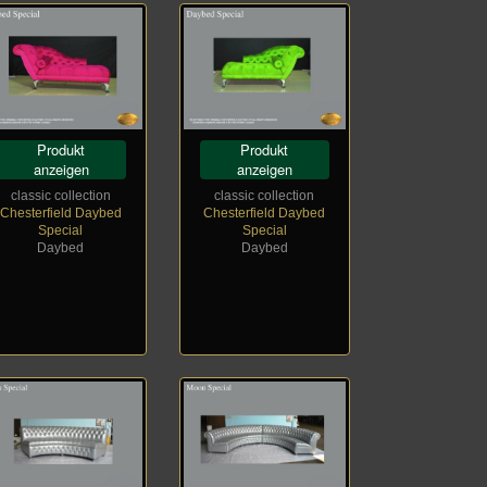
Produkt
Produkt
anzeigen
anzeigen
classic collection
classic collection
Chesterfield Daybed
Chesterfield Daybed
Special
Special
Daybed
Daybed