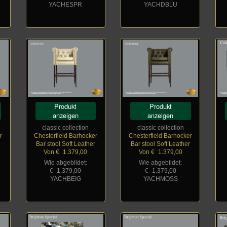
YACHESPR
YACHDBLU
Produkt
Produkt
anzeigen
anzeigen
classic collection
classic collection
r
Chesterfield Barhocker
Chesterfield Barhocker
r
Bar stool Soft Leather
Bar stool Soft Leather
Von €
_
1.379,00
Von €
_
1.379,00
Wie abgebildet:
Wie abgebildet:
€
_
1.379,00
€
_
1.379,00
YACHBEIG
YACHMOSS