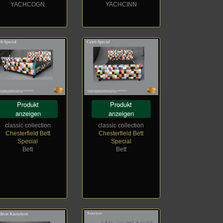
YACHCOGN
YACHCINN
Produkt
Produkt
anzeigen
anzeigen
classic collection
classic collection
Chesterfield Bett
Chesterfield Bett
Special
Special
Bett
Bett