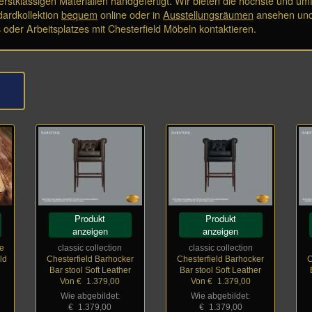
erstklassigen Materialien handgefertigt. Wir bieten die höchste und u
dardkollektion
bequem
online oder in
Ausstellungsräumen
ansehen un
oder Arbeitsplatzes mit Chesterfield Möbeln kontaktieren.
Produkt
Produkt
anzeigen
anzeigen
me
classic collection
classic collection
ld
Chesterfield Barhocker
Chesterfield Barhocker
C
Bar stool Soft Leather
Bar stool Soft Leather
Von €
_
1.379,00
Von €
_
1.379,00
Wie abgebildet:
Wie abgebildet:
€
_
1.379,00
€
_
1.379,00