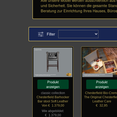
Alle unsere Möbel werden ausschließlich aus 
und Sicherheit. Sie können die gesamte Stan
Beratung zur Einrichtung Ihres Hauses, Büros 
Filter
Produkt
Produkt
anzeigen
anzeigen
classic collection
Chesterfield Bio-Cre
Chesterfield Barhocker
The Original Chesterfie
Bar stool Soft Leather
Leather Care
Von €
_
1.379,00
€
_
32,95
Wie abgebildet:
€
_
1.379,00