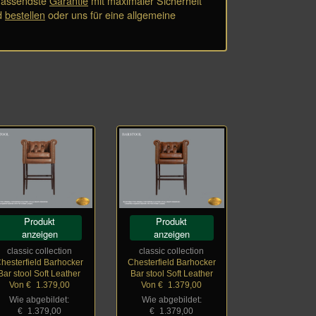
mfassendste
Garantie
mit maximaler Sicherheit
d
bestellen
oder uns für eine allgemeine
Produkt
Produkt
anzeigen
anzeigen
classic collection
classic collection
hesterfield Barhocker
Chesterfield Barhocker
Bar stool Soft Leather
Bar stool Soft Leather
Von €
_
1.379,00
Von €
_
1.379,00
Wie abgebildet:
Wie abgebildet:
€
_
1.379,00
€
_
1.379,00