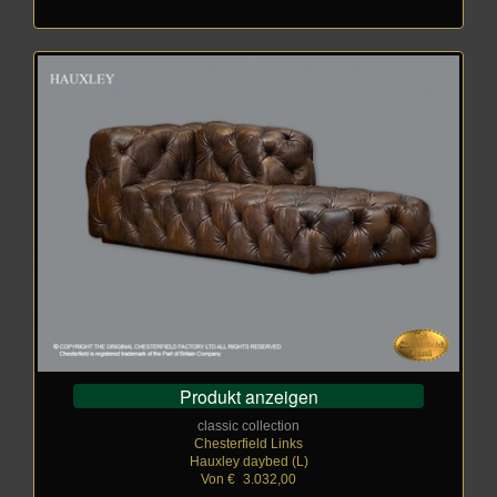
Produkt anzeigen
classic collection
Chesterfield Links
Hauxley daybed (L)
Von €
_
3.032,00