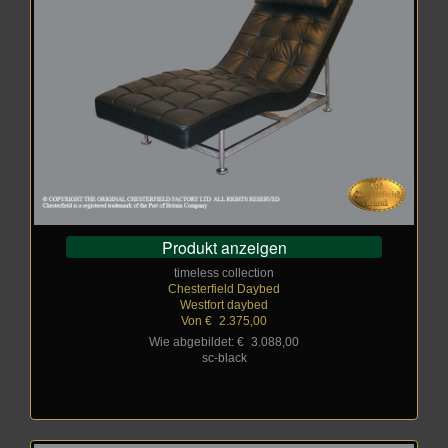
Produkt anzeigen
timeless collection
Chesterfield Daybed
Westfort daybed
Von €
_
2.375,00
Wie abgebildet: €
_
3.088,00
sc-black