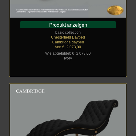
Produkt anzeigen
basic collection
Chesterfield Daybed
Cambridge daybed
Von €
_
2.073,00
Wie abgebildet: €
_
2.073,00
Ivory