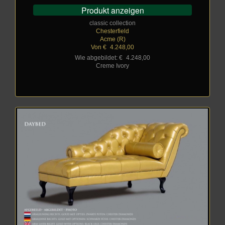
Produkt anzeigen
classic collection
Chesterfield
Acme (R)
Von €
_
4.248,00
Wie abgebildet: €
_
4.248,00
Creme Ivory