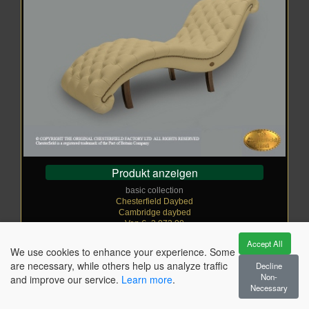
Produkt anzeigen
basic collection
Chesterfield Daybed
Cambridge daybed
Von €
_
2.073,00
Wie abgebildet: €
_
2.073,00
Accept All
Vanilla
We use cookies to enhance your experience. Some
are necessary, while others help us analyze traffic
Decline
Non-
and improve our service.
Learn more
.
Necessary