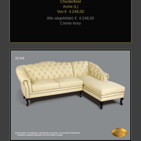
Chesterfield
Acme (L)
Von €
_
4.248,00
Wie abgebildet: €
_
4.248,00
Creme Ivory