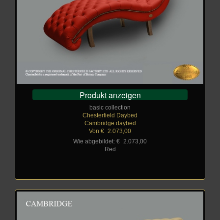
Produkt anzeigen
basic collection
Chesterfield Daybed
Cambridge daybed
Von €
_
2.073,00
Wie abgebildet: €
_
2.073,00
Red