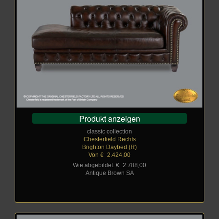
Produkt anzeigen
classic collection
Chesterfield Rechts
Brighton Daybed (R)
Von €
_
2.424,00
Wie abgebildet: €
_
2.788,00
Antique Brown SA