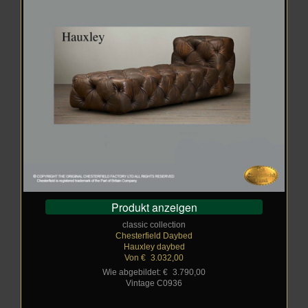
Produkt anzeigen
classic collection
Chesterfield Daybed
Hauxley daybed
Von €
_
3.032,00
Wie abgebildet: €
_
3.790,00
Vintage C0936