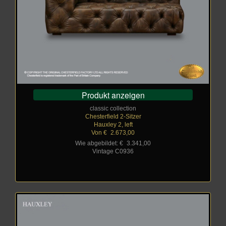
Produkt anzeigen
classic collection
Chesterfield 2-Sitzer
Hauxley 2, left
Von €
_
2.673,00
Wie abgebildet: €
_
3.341,00
Vintage C0936