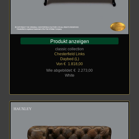
Produkt anzeigen
classic collection
Chesterfield Links
Daybed (L)
Von €
_
1.818,00
Wie abgebildet: €
_
2.273,00
White