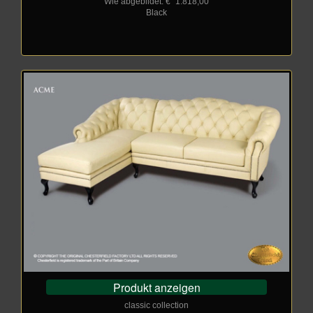
Wie abgebildet: €
_
1.818,00
Black
Produkt anzeigen
classic collection