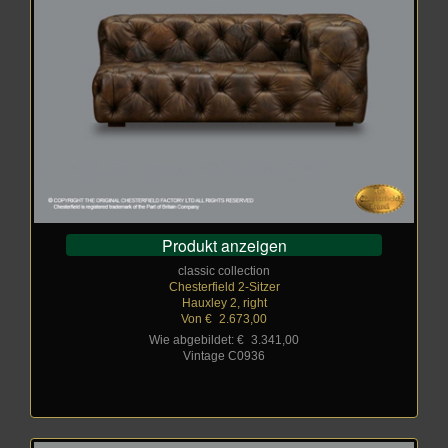
Produkt anzeigen
classic collection
Chesterfield 2-Sitzer
Hauxley 2, right
Von €
_
2.673,00
Wie abgebildet: €
_
3.341,00
Vintage C0936