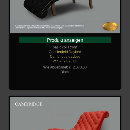
Produkt anzeigen
basic collection
Chesterfield Daybed
Cambridge daybed
Von €
_
2.073,00
Wie abgebildet: €
_
2.073,00
Black