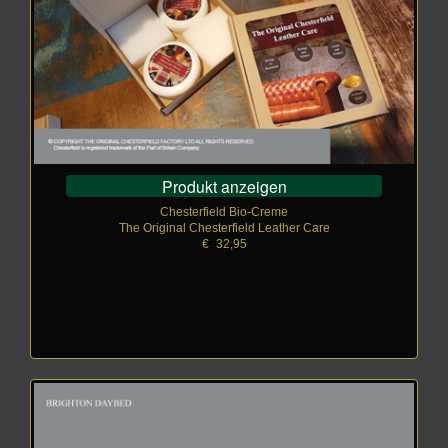
Produkt anzeigen
Chesterfield Bio-Creme
The Original Chesterfield Leather Care
€
_
32,95