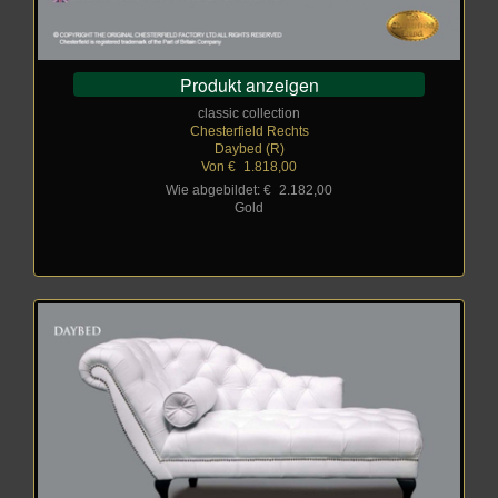
Produkt anzeigen
classic collection
Chesterfield Rechts
Daybed (R)
Von €
_
1.818,00
Wie abgebildet: €
_
2.182,00
Gold