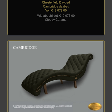
Chesterfield Daybed
Cambridge daybed
Von €
_
2.073,00
Wie abgebildet: €
_
2.073,00
Cloudy Caramel