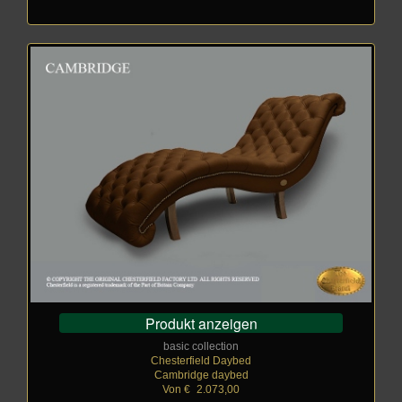
Produkt anzeigen
basic collection
Chesterfield Daybed
Cambridge daybed
Von €
_
2.073,00