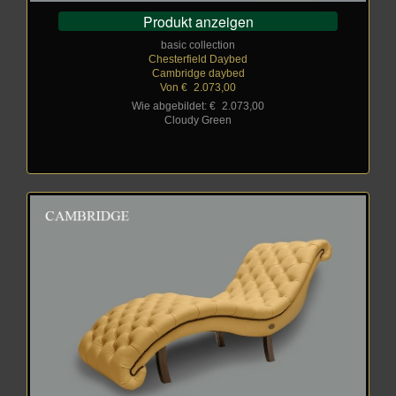
Produkt anzeigen
basic collection
Chesterfield Daybed
Cambridge daybed
Von €
_
2.073,00
Wie abgebildet: €
_
2.073,00
Cloudy Green