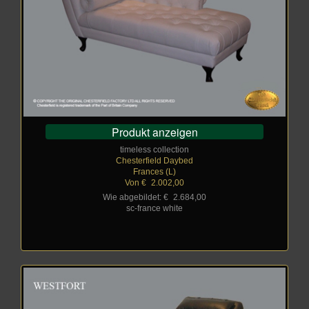
Produkt anzeigen
timeless collection
Chesterfield Daybed
Frances (L)
Von €
_
2.002,00
Wie abgebildet: €
_
2.684,00
sc-france white