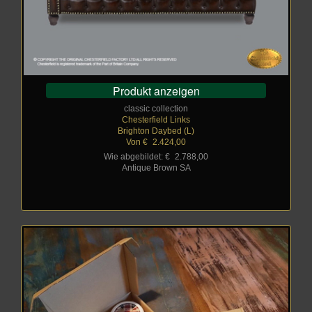
Produkt anzeigen
classic collection
Chesterfield Links
Brighton Daybed (L)
Von €
_
2.424,00
Wie abgebildet: €
_
2.788,00
Antique Brown SA