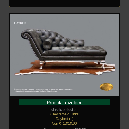
Produkt anzeigen
classic collection
Chesterfield Links
Daybed (L)
Von €
_
1.818,00