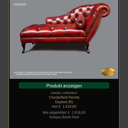
Produkt anzeigen
classic collection
Chesterfield Rechts
Daybed (R)
Von €
_
1.818,00
Wie abgebildet: €
_
1.818,00
Antique Bordo Red