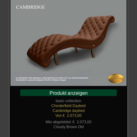
Produkt anzeigen
basic collection
Chesterfield Daybed
Cambridge daybed
Von €
_
2.073,00
Wie abgebildet: €
_
2.073,00
Cloudy Brown Old