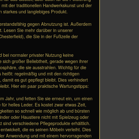
 mit der traditionellen Handwerkskunst und der
n starkes und langlebiges Produkt.
derstandsfähig gegen Abnutzung ist. Außerdem
st. Lesen Sie mehr darüber in unserer
sterfield), die Sie in der Fußzeile der
nd bei normaler privater Nutzung keine
 sich großer Beliebtheit, gerade wegen ihrer
phäre, die sie ausstrahlen. Wichtig für die
 heißt: regelmäßig und mit den richtigen
, damit es gut gepflegt bleibt. Dies verhindert
eibt. Hier ein paar praktische Wartungstipps:
m Jahr, und fetten Sie sie erneut ein, um einen
für helles Leder. Es kostet zwar etwas Zeit,
igkeiten so schnell wie möglich ab und bürsten
inder oder Haustiere nicht mit Spielzeug oder
sind verschiedene Pflegeprodukte erhältlich.
entwickelt, die es seinen Möbeln verleiht. Dies
in der Anwendung und mit einem hervorragenden