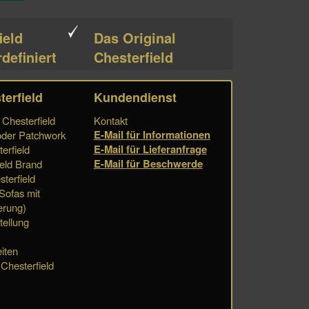
ield
Das Original
definiert
Chesterfield
terfield
Kundendienst
Chesterfield
Kontakt
E-Mail für Informationen
der Patchwork
E-Mail für Lieferanfrage
erfield
E-Mail für Beschwerde
eld Brand
terfield
 Sofas mit
erung)
tellung
iten
 Chesterfield