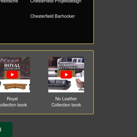
reibtische
Chesterfield Projektdesign
Chesterfield Barhocker
Royal
No Leather
ollection book
Collection book
3