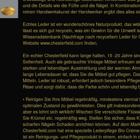
und die Details wie die Füße und die Nägel. In Kombination
reinen Handwerkskunst der Handwerker ergibt dies alles ei
Echtes Leder ist ein wunderschönes Naturprodukt, das wi
lässt es sich gut recyceln, was ein Gewinn für die Umwelt i
Wissensdatenbank (Nachfrage nach recyceltem Leder für Che
Website www.chesterfield.com finden.
Ein echter Chesterfield kann lange halten, 15 -20 Jahre si
Seltenheit. Auch als gebrauchte Vintage-Möbel erfreuen sie
starken und lebendigen Ausstrahlung und der warmen Atmos
lange Lebensdauer ist, dass Sie die Möbel gut pflegen. Das
Mitteln. Leder ist robust, erfordert jedoch besondere Pflege
Risse und sorgt dafür, dass die Farbe schön und lebendig bl
• Reinigen Sie Ihre Möbel regelmäßig, mindestens viermal i
optimalen Zustand zu gewährleisten. Dies gilt insbesondere 
aber es lohnt sich wirklich! Wischen Sie verschüttete Flüss
Sie Krümel etc. regelmäßig weg. Stellen Sie sicher, dass K
scharfen Nägeln Schaden anrichten können. Auf dem Markt 
Chesterfield.com hat eine spezielle Lederpflege Bio Créme 
ist ein Reinigungs- und Pflegeprodukt in einem, einfach 