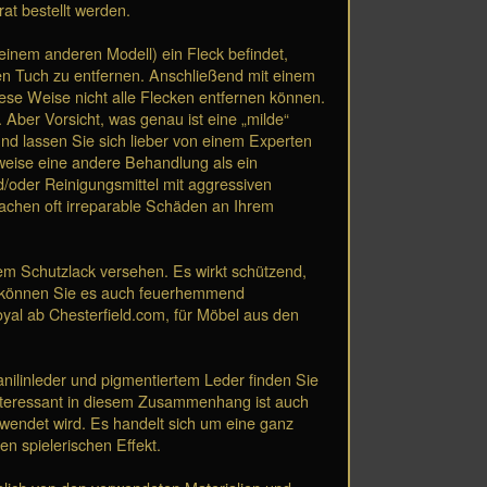
at bestellt werden.
einem anderen Modell) ein Fleck befindet,
en Tuch zu entfernen. Anschließend mit einem
iese Weise nicht alle Flecken entfernen können.
Aber Vorsicht, was genau ist eine „milde“
nd lassen Sie sich lieber von einem Experten
elsweise eine andere Behandlung als ein
d/oder Reinigungsmittel mit aggressiven
achen oft irreparable Schäden an Ihrem
em Schutzlack versehen. Es wirkt schützend,
l können Sie es auch feuerhemmend
Royal ab Chesterfield.com, für Möbel aus den
anilinleder und pigmentiertem Leder finden Sie
nteressant in diesem Zusammenhang ist auch
rwendet wird. Es handelt sich um eine ganz
n spielerischen Effekt.