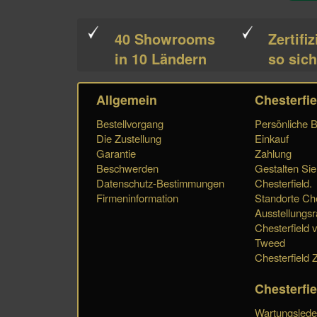
40 Showrooms
Zertifiz
in 10 Ländern
so sich
Allgemein
Chesterfie
Bestellvorgang
Persönliche 
Die Zustellung
Einkauf
Garantie
Zahlung
Beschwerden
Gestalten Sie
Datenschutz-Bestimmungen
Chesterfield.
Firmeninformation
Standorte Che
Ausstellungs
Chesterfield 
Tweed
Chesterfield Z
Chesterfi
Wartungslede