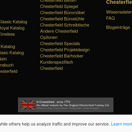
Chesterfie
Chesterfield Spiegel
Wissensdaten
Chesterfield Büromöbel
FAQ
Chesterfield Bürostühle
Classic Katalog
Chesterfield Schreibtische
Blogeinträge
Royal Katalog
Andere Chesterfield
Timeless
Optionen
Chesterfield Specials
 Katalog
Chesterfield Projektdesign
Basic Katalog
Chesterfield Barhocker
Nein
Kundenspezifisch
onsbuch
Chesterfield
esterfield
le others help us analyze traffic and improve our service.
Learn mor
schäftsbedingungen / Términos y condiciones / Conditions générales
Blog