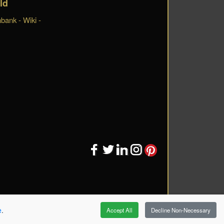
ld
bank - Wiki -
e
.
Accept All
Decline Non-Necessary