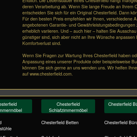
Endlich. Die Lebensdauer eines Chesterfield hängt maßge
deren Verarbeitung ab. Wenn Sie lange Freude an Ihrem C
entscheiden Sie sich für ein Original Chesterfield. Dann kö
Für den besten Preis empfehlen wir Ihnen, verschiedene An
angebotenen Garantie- und Gewährleistungsbedingungen z
erheblich variieren. Und – auch hier – halten Sie Ausschau 
günstiger sind, sich aber nicht an Ihre Wünsche anpassen l
Komfortverlust sind.
Wenn Sie Fragen zur Wartung Ihres Chesterfield haben ode
Anpassung eines unserer Produkte oder beispielsweise Bu
können Sie sich gerne an uns wenden uns. Wir helfen Ihne
auf www.chesterfield.com.
sterfield
Chesterfield
Chesterfield 
immermöbel
Schlafzimmermöbel
d
Chesterfield Betten
Chesterfield Bür
stühle