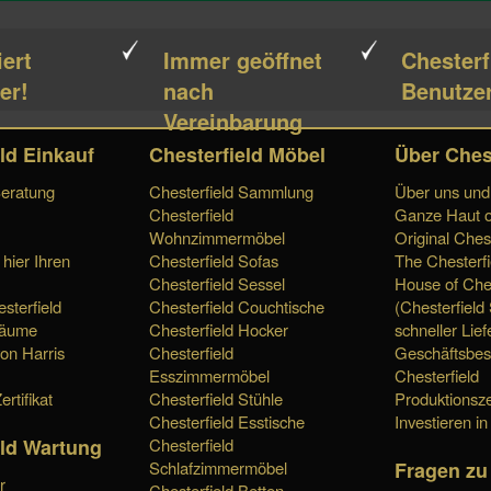
iert
Immer geöffnet
Chesterf
er!
nach
Benutzer
Vereinbarung
ld Einkauf
Chesterfield Möbel
Über Ches
Beratung
Chesterfield Sammlung
Über uns und 
Chesterfield
Ganze Haut o
Wohnzimmermöbel
Original Chest
 hier Ihren
Chesterfield Sofas
The Chesterfi
Chesterfield Sessel
House of Ches
sterfield
Chesterfield Couchtische
(Chesterfield
räume
Chesterfield Hocker
schneller Lief
von Harris
Chesterfield
Geschäftsbes
Esszimmermöbel
Chesterfield
ertifikat
Chesterfield Stühle
Produktionsze
Chesterfield Esstische
Investieren in
eld Wartung
Chesterfield
Fragen zu
Schlafzimmermöbel
r
Chesterfield Betten