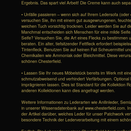
Ergebnis. Das spart viel Arbeit! Die Creme kann auch separ
• Unfälle passieren – wenn sich auf Ihrem Ledersofa (oder 
versuchen Sie, ihn mit einem gut ausgewrungenen, feucht
weichen Tuch vorsichtig trocknen. Leider werden Sie auf d
Manchmal entscheiden sich Menschen für eine milde Seife. 
Seife? Versuchen Sie, die Art eines Flecks zu bestimmen u
beraten. Ein alter, tiefsitzender Fettfleck erfordert beispi
Tintenfleck. Benutzen Sie auf keinen Fall Scheuermittel un
Chemikalien wie Ammoniak oder Bleichmittel. Diese verurs
schönen Chesterfield.
• Lassen Sie Ihr neues Möbelstück bereits im Werk mit ein
schmutzabweisend und verhindert Verfärbungen. Optiona
imprägnieren lassen. Dies ist Standard für die Kollektion 
anderen Kollektionen kann dies angefragt werden.
Weitere Informationen zu Lederarten wie Anilinleder, Semi
in unserer Wissensdatenbank auf www.chesterfield.com. I
der Artikel darüber, welches Leder für unser Patchwork ve
besondere Technik der Lederverarbeitung mit einem schöne