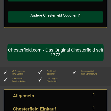
Andere Chesterfield Optionen
Chesterfield.com - Das Original Chesterfield seit
1773
40 Showrooms
Zertifiziert
Immer geöffnet
in 10 Ländern
so sicher!
nach Vereinbarung
Chesterfield
Das Original
Benutzerdefiniert
Chesterfield
Allgemein
Chesterfield Einkauf