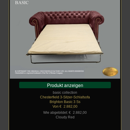
Produkt anzeigen
basic collection
Chesterfield 3-Sitzer-Schlafsofa
Brighton Basic 3 Ss
Von €
_
2.882,00
Wie abgebildet: €
_
2.882,00
Cloudy Red