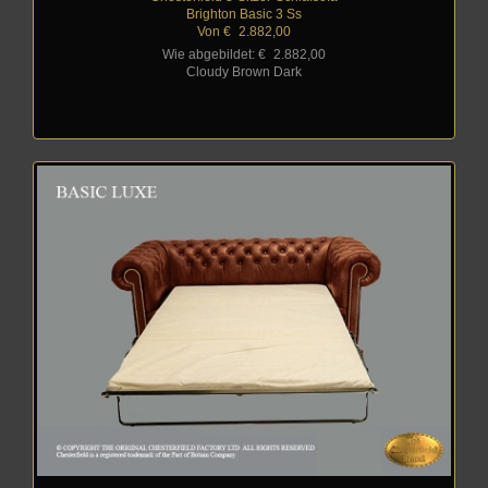
Brighton Basic 3 Ss
Von €
_
2.882,00
Wie abgebildet: €
_
2.882,00
Cloudy Brown Dark