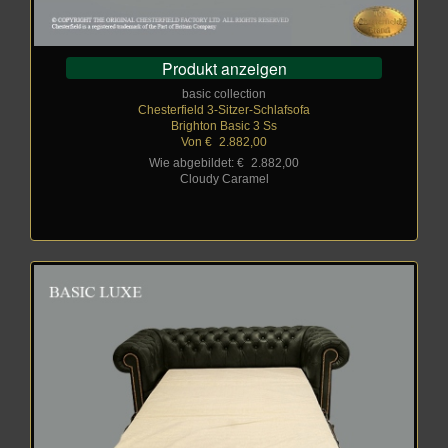
Produkt anzeigen
basic collection
Chesterfield 3-Sitzer-Schlafsofa
Brighton Basic 3 Ss
Von €
_
2.882,00
Wie abgebildet: €
_
2.882,00
Cloudy Caramel