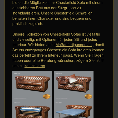
bieten die Möglichkeit, Ihr Chesterfield Sofa mit einem
ausziehbaren Bett aus der Sitzgruppe zu
individualisieren. Unsere Chesterfield Schwellen
behalten ihren Charakter und sind bequem und
praktisch zugleich.
Unsere Kollektion von Chesterfield Sofas ist vielfältig
und vielseitig, mit Optionen für jeden Stil und jedes
Interieur. Wir bieten auch
Maßanfertigungen an
, damit
Sie ein einzigartiges Chesterfield Sofa kreieren können,
das perfekt zu Ihrem Interieur passt. Wenn Sie Fragen
haben oder eine Beratung wünschen, zögern Sie nicht
uns zu
kontaktieren
.