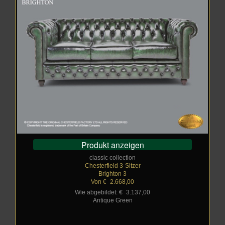
Produkt anzeigen
classic collection
Chesterfield 3-Sitzer
Brighton 3
Von €
_
2.668,00
Wie abgebildet: €
_
3.137,00
Antique Green