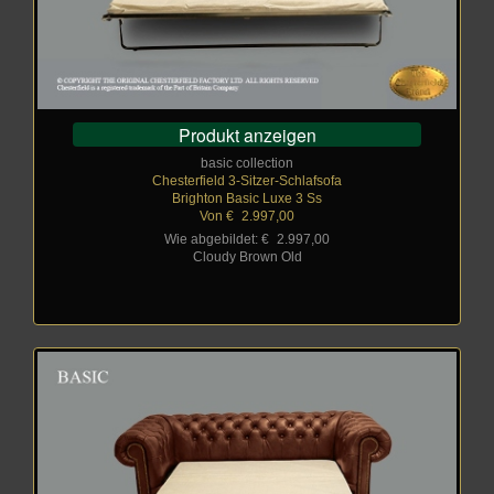
Produkt anzeigen
basic collection
Chesterfield 3-Sitzer-Schlafsofa
Brighton Basic Luxe 3 Ss
Von €
_
2.997,00
Wie abgebildet: €
_
2.997,00
Cloudy Brown Old