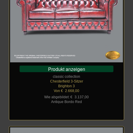
Produkt anzeigen
classic collection
Chesterfield 3-Sitzer
Brighton 3
Von €
_
2.668,00
Wie abgebildet: €
_
3.137,00
Antique Bordo Red