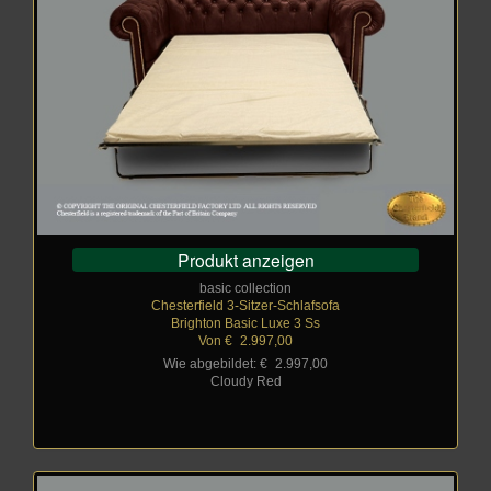
Produkt anzeigen
basic collection
Chesterfield 3-Sitzer-Schlafsofa
Brighton Basic Luxe 3 Ss
Von €
_
2.997,00
Wie abgebildet: €
_
2.997,00
Cloudy Red