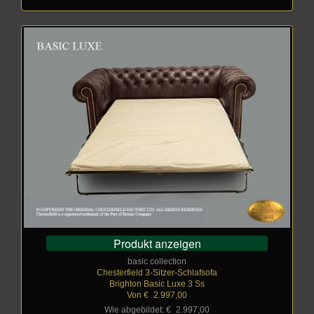
Produkt anzeigen
basic collection
Chesterfield 3-Sitzer-Schlafsofa
Brighton Basic Luxe 3 Ss
Von €
_
2.997,00
Wie abgebildet: €
_
2.997,00