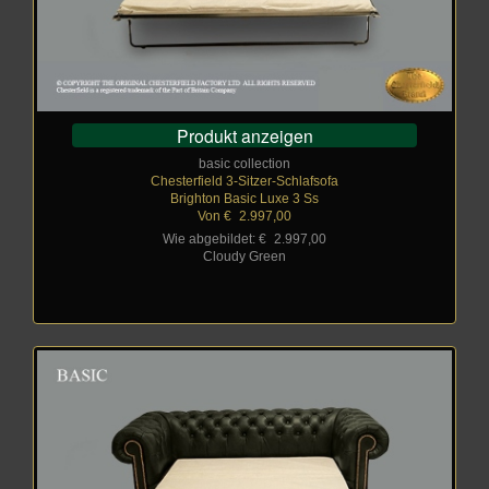
Produkt anzeigen
basic collection
Chesterfield 3-Sitzer-Schlafsofa
Brighton Basic Luxe 3 Ss
Von €
_
2.997,00
Wie abgebildet: €
_
2.997,00
Cloudy Green