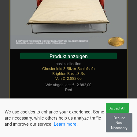
Produkt anzeigen
basic collection
Chesterfield 3-Sitzer-Schlafsofa
Brighton Basic 3 Ss
Von €
_
2.882,00
Wie abgebildet: €
_
2.882,00
Red
Accept All
We use cookies to enhance your experience. Some
are necessary, while others help us analyze traffic
Decline
Non-
and improve our service.
Learn more
.
Necessary
Chesterfield Wohnzimmermöbel