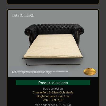
Produkt anzeigen
basic collection
Chesterfield 3-Sitzer-Schlafsofa
Brighton Basic Luxe 3 Ss
Von €
_
2.997,00
Wie abgebildet: €
_
2.997,00