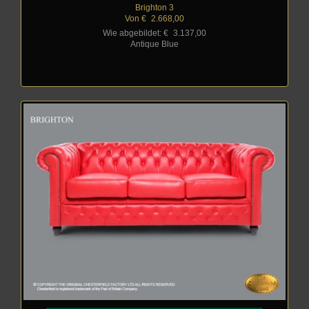
Brighton 3
Von €
_
2.668,00
Wie abgebildet: €
_
3.137,00
Antique Blue