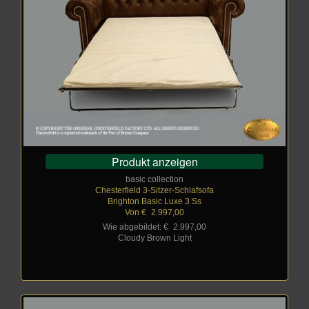
Produkt anzeigen
basic collection
Chesterfield 3-Sitzer-Schlafsofa
Brighton Basic Luxe 3 Ss
Von €
_
2.997,00
Wie abgebildet: €
_
2.997,00
Cloudy Brown Light