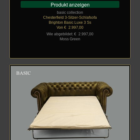
Produkt anzeigen
basic collection
Chesterfield 3-Sitzer-Schlafsofa
Brighton Basic Luxe 3 Ss
Von €
_
2.997,00
Wie abgebildet: €
_
2.997,00
Moss Green