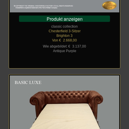
Produkt anzeigen
classic collection
Chesterfield 3-Sitzer
Brighton 3
Von €
_
2.668,00
Wie abgebildet: €
_
3.137,00
Antique Purple