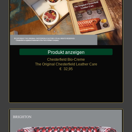
Produkt anzeigen
Chesterfield Bio-Creme
The Original Chesterfield Leather Care
€
_
32,95