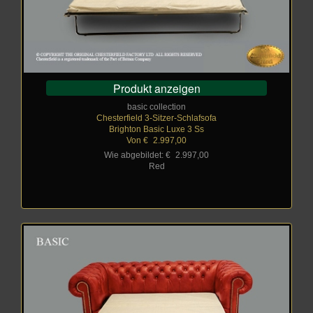
Produkt anzeigen
basic collection
Chesterfield 3-Sitzer-Schlafsofa
Brighton Basic Luxe 3 Ss
Von €
_
2.997,00
Wie abgebildet: €
_
2.997,00
Red