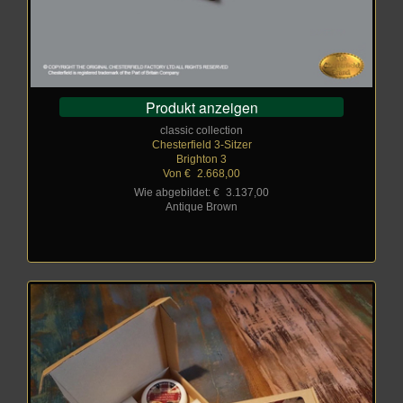
Produkt anzeigen
classic collection
Chesterfield 3-Sitzer
Brighton 3
Von €
_
2.668,00
Wie abgebildet: €
_
3.137,00
Antique Brown