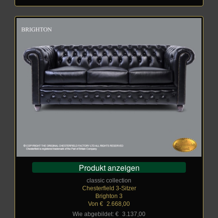
Produkt anzeigen
classic collection
Chesterfield 3-Sitzer
Brighton 3
Von €
_
2.668,00
Wie abgebildet: €
_
3.137,00