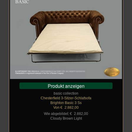
Produkt anzeigen
basic collection
Chesterfield 3-Sitzer-Schlafsofa
Brighton Basic 3 Ss
Von €
_
2.882,00
Wie abgebildet: €
_
2.882,00
Cloudy Brown Light