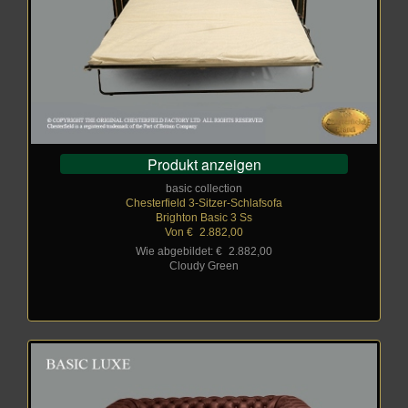
Produkt anzeigen
basic collection
Chesterfield 3-Sitzer-Schlafsofa
Brighton Basic 3 Ss
Von €
_
2.882,00
Wie abgebildet: €
_
2.882,00
Cloudy Green