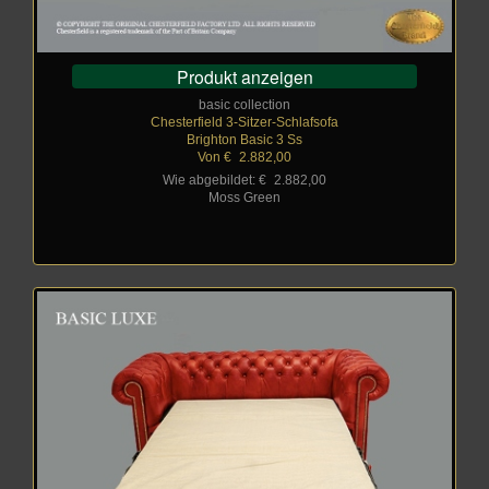
Produkt anzeigen
basic collection
Chesterfield 3-Sitzer-Schlafsofa
Brighton Basic 3 Ss
Von €
_
2.882,00
Wie abgebildet: €
_
2.882,00
Moss Green