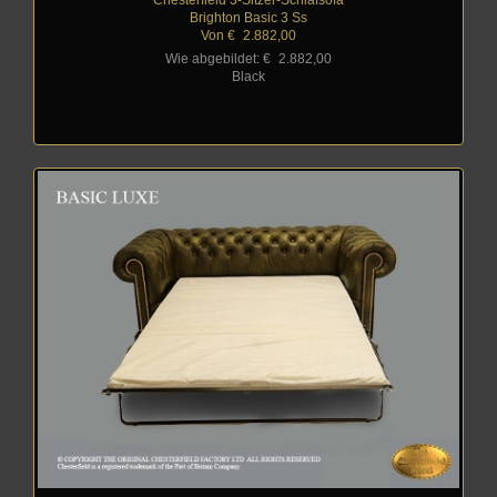
Brighton Basic 3 Ss
Von €
_
2.882,00
Wie abgebildet: €
_
2.882,00
Black