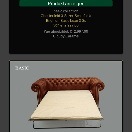
Produkt anzeigen
basic collection
Chesterfield 3-Sitzer-Schlafsofa
Brighton Basic Luxe 3 Ss
Von €
_
2.997,00
Wie abgebildet: €
_
2.997,00
Cloudy Caramel