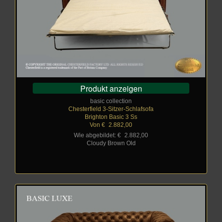
Produkt anzeigen
basic collection
Chesterfield 3-Sitzer-Schlafsofa
Brighton Basic 3 Ss
Von €
_
2.882,00
Wie abgebildet: €
_
2.882,00
Cloudy Brown Old