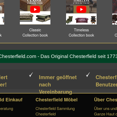
Classic
Timeless
ok
Collection book
Collection book
C
Chesterfield.com - Das Original Chesterfield seit 177
iert
Immer geöffnet
Chesterf
er!
nach
Benutzer
Vereinbarung
ld Einkauf
Chesterfield Möbel
Über Ches
Beratung
Chesterfield Sammlung
Über uns und 
Chesterfield
Ganze Haut o