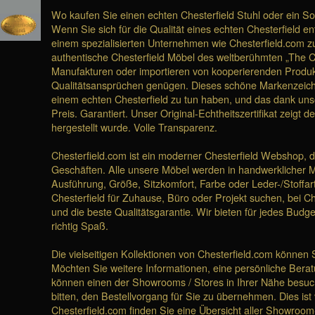
Wo kaufen Sie einen echten Chesterfield Stuhl oder ein S
Wenn Sie sich für die Qualität eines echten Chesterfield e
einem spezialisierten Unternehmen wie Chesterfield.com zu
authentische Chesterfield Möbel des weltberühmten „The C
Manufakturen oder importieren von kooperierenden Produk
Qualitätsansprüchen genügen. Dieses schöne Markenzeichen
einem echten Chesterfield zu tun haben, und das dank unse
Preis. Garantiert. Unser Original-Echtheitszertifikat zeigt 
hergestellt wurde. Volle Transparenz.
Chesterfield.com ist ein moderner Chesterfield Webshop, de
Geschäften. Alle unsere Möbel werden in handwerklicher M
Ausführung, Größe, Sitzkomfort, Farbe oder Leder-/Stoffa
Chesterfield für Zuhause, Büro oder Projekt suchen, bei C
und die beste Qualitätsgarantie. Wir bieten für jedes Bu
richtig Spaß.
Die vielseitigen Kollektionen von Chesterfield.com können
Möchten Sie weitere Informationen, eine persönliche Berat
können einen der Showrooms / Stores in Ihrer Nähe bes
bitten, den Bestellvorgang für Sie zu übernehmen. Dies ist 
Chesterfield.com finden Sie eine Übersicht aller Showroom