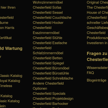
Wohnzimmermöbel
Original Chest
 hier Ihren
Chesterfield Sofas
The Chesterfi
Chesterfield Sessel
House of Ches
sterfield
Chesterfield Couchtische
(Chesterfield
räume
Chesterfield Hocker
schneller Lief
von Harris
Chesterfield
Geschäftsbes
Esszimmermöbel
Chesterfield
ertifikat
Chesterfield Stühle
Produktionsze
Chesterfield Esstische
Investieren in
eld Wartung
Chesterfield
Fragen zu
Schlafzimmermöbel
r
Chesterfield Betten
Chesterfie
Chesterfield Spiegel
Wissensdaten
Chesterfield Büromöbel
FAQ
Chesterfield Bürostühle
Classic Katalog
Chesterfield Schreibtische
Blogeinträge
Royal Katalog
Andere Chesterfield
Timeless
Optionen
Chesterfield Specials
 Katalog
Chesterfield Projektdesign
Basic Katalog
Chesterfield Barhocker
Nein