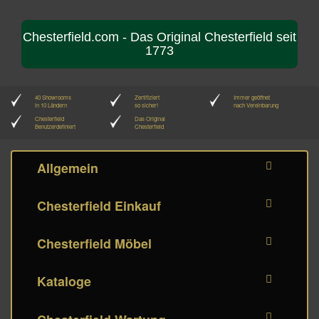
Chesterfield.com - Das Original Chesterfield seit
1773
40 Showrooms
Zertifiziert
Immer geöffnet
in 10 Ländern
so sicher!
nach Vereinbarung
Chesterfield
Das Original
Benutzerdefiniert
Chesterfield
Allgemein
Chesterfield Einkauf
Chesterfield Möbel
Kataloge