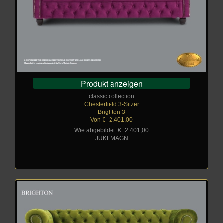
Produkt anzeigen
classic collection
Chesterfield 3-Sitzer
Brighton 3
Von €
_
2.401,00
Wie abgebildet: €
_
2.401,00
JUKEMAGN