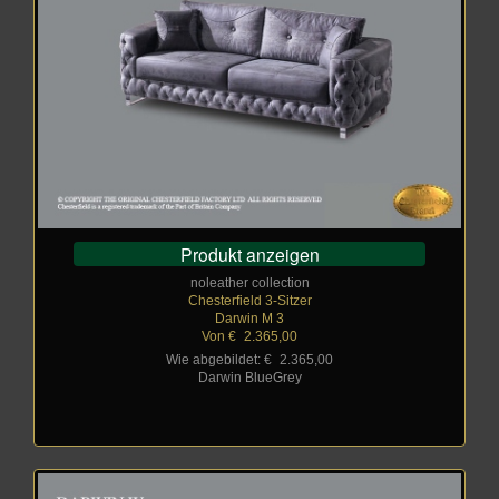
Produkt anzeigen
noleather collection
Chesterfield 3-Sitzer
Darwin M 3
Von €
_
2.365,00
Wie abgebildet: €
_
2.365,00
Darwin BlueGrey