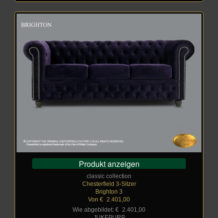
Produkt anzeigen
classic collection
Chesterfield 3-Sitzer
Brighton 3
Von €
_
2.401,00
Wie abgebildet: €
_
2.401,00
JUKEPURP