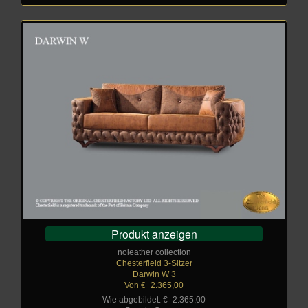
Produkt anzeigen
noleather collection
Chesterfield 3-Sitzer
Darwin W 3
Von €
_
2.365,00
Wie abgebildet: €
_
2.365,00