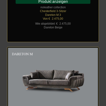
Produkt anzeigen
noleather collection
Chesterfield 3-Sitzer
Dareton M 3
Von €
_
2.475,00
Wie abgebildet: €
_
2.475,00
Dareton Beige