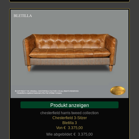
Produkt anzeigen
chesterfield harris tweed collection
Chesterfield 3-Sitzer
Bletilla 3
Von €
_
3.375,00
Wie abgebildet: €
_
3.375,00