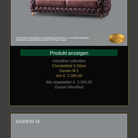
Produkt anzeigen
noleather collection
Chesterfield 3-Sitzer
Darwin M 3
Von €
_
2.365,00
Wie abgebildet: €
_
2.365,00
Darwin WineRed