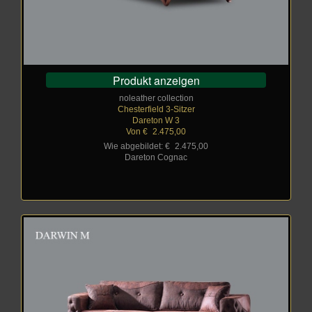
Produkt anzeigen
noleather collection
Chesterfield 3-Sitzer
Dareton W 3
Von €
_
2.475,00
Wie abgebildet: €
_
2.475,00
Dareton Cognac