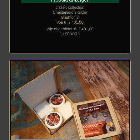
classic collection
Chesterfield 3-Sitzer
Brighton 3
Von €
_
2.401,00
Wie abgebildet: €
_
2.401,00
JUKEBORD