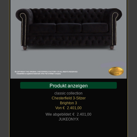
Produkt anzeigen
classic collection
Chesterfield 3-Sitzer
Brighton 3
Von €
_
2.401,00
Wie abgebildet: €
_
2.401,00
JUKEONYX