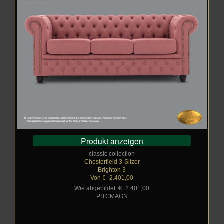
Produkt anzeigen
classic collection
Chesterfield 3-Sitzer
Brighton 3
Von €
_
2.401,00
Wie abgebildet: €
_
2.401,00
PITCMAGN