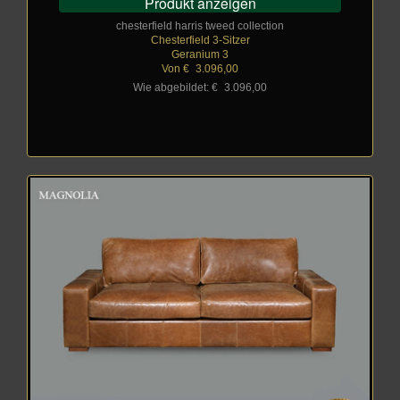
Produkt anzeigen
chesterfield harris tweed collection
Chesterfield 3-Sitzer
Geranium 3
Von €
_
3.096,00
Wie abgebildet: €
_
3.096,00