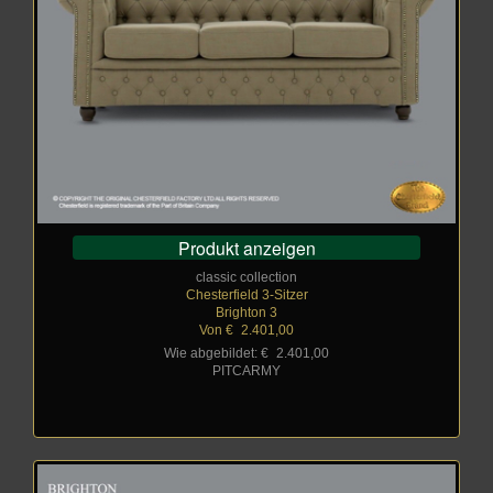
Produkt anzeigen
classic collection
Chesterfield 3-Sitzer
Brighton 3
Von €
_
2.401,00
Wie abgebildet: €
_
2.401,00
PITCARMY