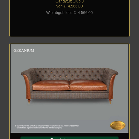
Candytuft Club 3
Von €
_
4.566,00
Wie abgebildet: €
_
4.566,00