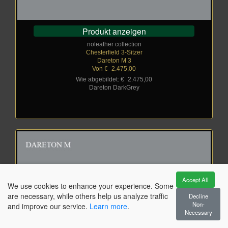
Produkt anzeigen
noleather collection
Chesterfield 3-Sitzer
Dareton M 3
Von €
_
2.475,00
Wie abgebildet: €
_
2.475,00
Dareton DarkGrey
Accept All
We use cookies to enhance your experience. Some
are necessary, while others help us analyze traffic
Decline
Non-
and improve our service.
Learn more
.
Necessary