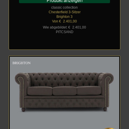
Produkt anzeigen
classic collection
Chesterfield 3-Sitzer
Brighton 3
Von €
_
2.401,00
Wie abgebildet: €
_
2.401,00
PITCSAND