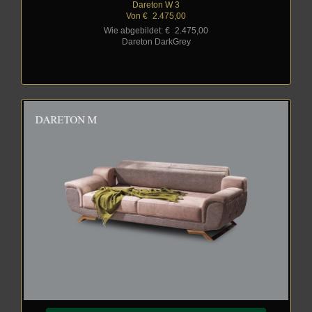
Dareton W 3
Von €
_
2.475,00
Wie abgebildet: €
_
2.475,00
Dareton DarkGrey