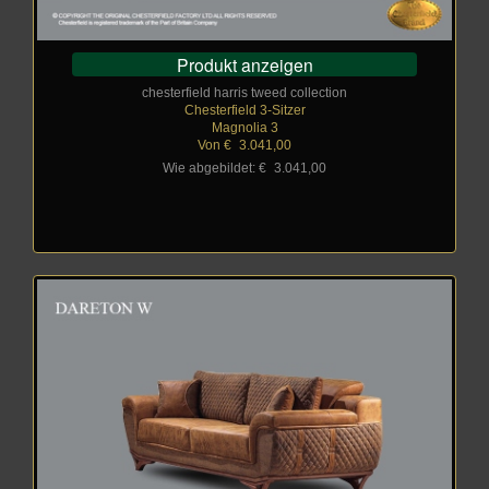
Produkt anzeigen
chesterfield harris tweed collection
Chesterfield 3-Sitzer
Magnolia 3
Von €
_
3.041,00
Wie abgebildet: €
_
3.041,00