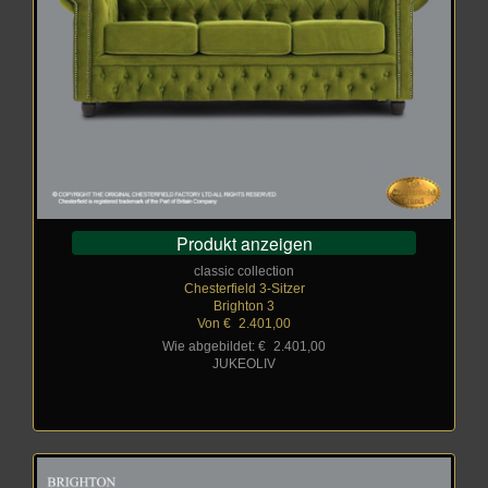
Produkt anzeigen
classic collection
Chesterfield 3-Sitzer
Brighton 3
Von €
_
2.401,00
Wie abgebildet: €
_
2.401,00
JUKEOLIV