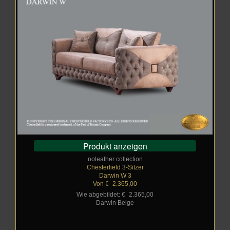
Produkt anzeigen
noleather collection
Chesterfield 3-Sitzer
Darwin W 3
Von €
_
2.365,00
Wie abgebildet: €
_
2.365,00
Darwin Beige