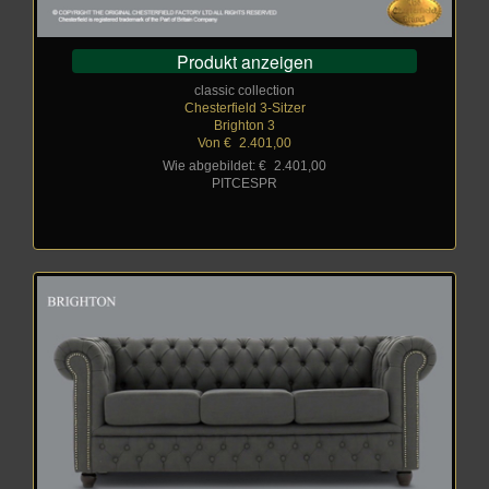
Produkt anzeigen
classic collection
Chesterfield 3-Sitzer
Brighton 3
Von €
_
2.401,00
Wie abgebildet: €
_
2.401,00
PITCESPR