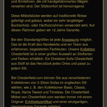
und Armlehnen, die mit handgehämmerten Nägeln
versehen sind. Der Sitzkomfort ist hervorragend.
Diese Möbelstücke werden auf traditionelle Weise
gefertigt und gebaut, wobei ein sehr langlebiger
Buchenholz- oder Hartholzrahmen verwendet wird. Auf
diesen Rahmen geben wir 12 Jahre Garantie.
Bei den Standardgrößen ist jede
Anpassung
möglich.
Das ist die Kraft des Handwerks und ein Team aus
erfahrenen, begeisterten Fachleuten. Unsere
Kollektion
Chesterfield ist in einer großen Auswahl an Stoffarten
und Farben erhältlich. Ein Dreisitzer-Sofa Chesterfield
aus Stoff ist das Herzstück jedes Ortes und passt zu
jedem Stil.
Bei Chesterfield.com können Sie aus verschiedenen
Kollektionen von 3-Sitzer-Sofas im englischen Stil
wählen, wie z. B. den Kollektionen Basic, Classic,
Royal, Harris Tweed und Timeless. Die Chesterfield
Möbel von Chesterfield.com werden immer mit einem
Original-
Echtheitszertifikat
und einer einzigartigen,
übertragbaren
Garantie
geliefert.