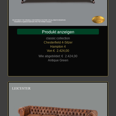
Produkt anzeigen
classic collection
Chesterfield 4-Sitzer
Hampton 4
Von €
_
2.424,00
Wie abgebildet: €
_
2.424,00
Antique Green