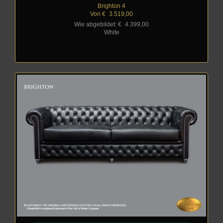
Brighton 4
Von €
_
3.519,00
Wie abgebildet: €
_
4.399,00
White