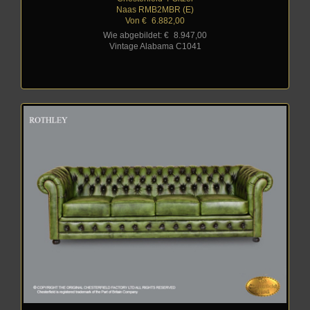
Naas RMB2MBR (E)
Von €
_
6.882,00
Wie abgebildet: €
_
8.947,00
Vintage Alabama C1041