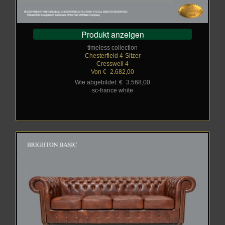
Produkt anzeigen
timeless collection
Chesterfield 4-Sitzer
Cresswell 4
Von €
_
2.682,00
Wie abgebildet: €
_
3.568,00
sc-france white