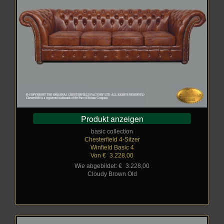
Produkt anzeigen
basic collection
Chesterfield 4-Sitzer
Winfield Basic 4
Von €
_
3.228,00
Wie abgebildet: €
_
3.228,00
Cloudy Brown Old