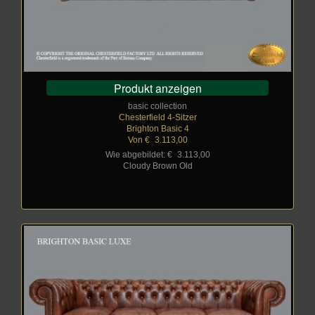
Produkt anzeigen
basic collection
Chesterfield 4-Sitzer
Brighton Basic 4
Von €
_
3.113,00
Wie abgebildet: €
_
3.113,00
Cloudy Brown Old