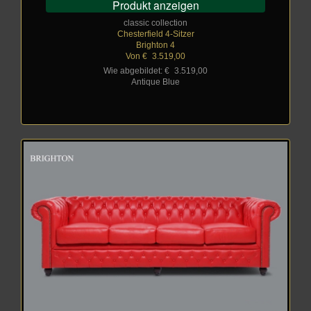
Produkt anzeigen
classic collection
Chesterfield 4-Sitzer
Brighton 4
Von €
_
3.519,00
Wie abgebildet: €
_
3.519,00
Antique Blue