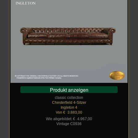
Produkt anzeigen
classic collection
Chesterfield 4-Sitzer
Ingleton 4
Von €
_
3.883,00
Wie abgebildet: €
_
4.967,00
Vintage C0936