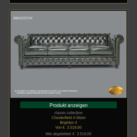
Produkt anzeigen
classic collection
Chesterfield 4-Sitzer
Brighton 4
Von €
_
3.519,00
Wie abgebildet: €
_
3.519,00