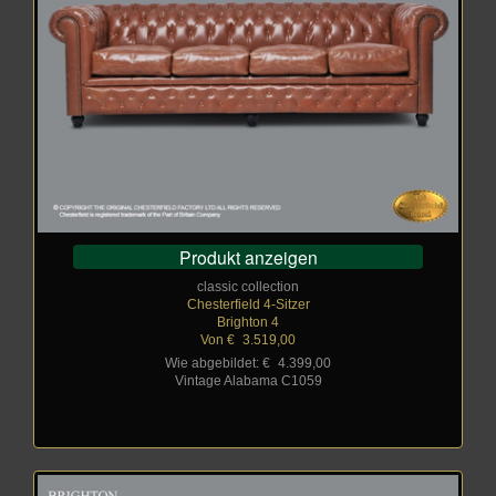
Produkt anzeigen
classic collection
Chesterfield 4-Sitzer
Brighton 4
Von €
_
3.519,00
Wie abgebildet: €
_
4.399,00
Vintage Alabama C1059