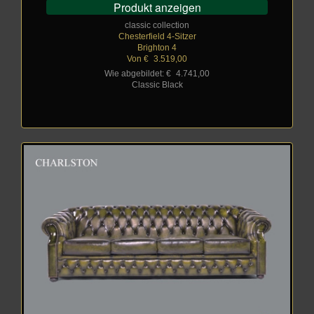
Produkt anzeigen
classic collection
Chesterfield 4-Sitzer
Brighton 4
Von €
_
3.519,00
Wie abgebildet: €
_
4.741,00
Classic Black