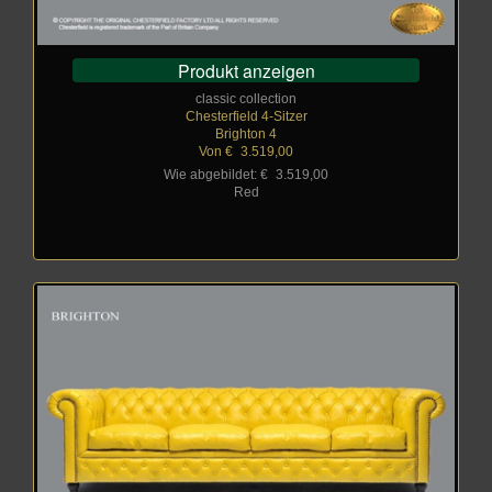
Produkt anzeigen
classic collection
Chesterfield 4-Sitzer
Brighton 4
Von €
_
3.519,00
Wie abgebildet: €
_
3.519,00
Red