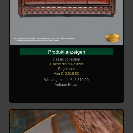
Produkt anzeigen
classic collection
Chesterfield 4-Sitzer
Brighton 4
Von €
_
3.519,00
Wie abgebildet: €
_
3.519,00
Antique Brown