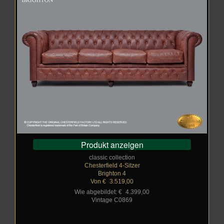
Produkt anzeigen
classic collection
Chesterfield 4-Sitzer
Brighton 4
Von €
_
3.519,00
Wie abgebildet: €
_
4.399,00
Vintage C0869