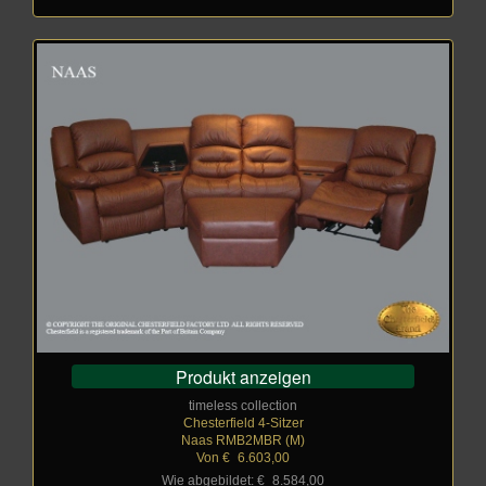
Produkt anzeigen
timeless collection
Chesterfield 4-Sitzer
Naas RMB2MBR (M)
Von €
_
6.603,00
Wie abgebildet: €
_
8.584,00