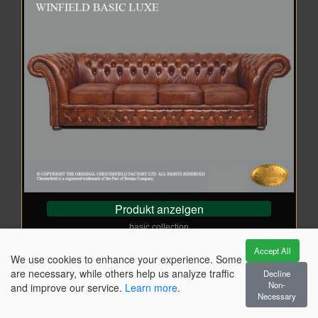
Produkt anzeigen
basic collection
Chesterfield 4-Sitzer
Accept All
Winfield Luxe 4
We use cookies to enhance your experience. Some
Von €
_
3.344,00
are necessary, while others help us analyze traffic
Decline
Wie abgebildet: €
_
3.344,00
Non-
and improve our service.
Learn more
.
Cloudy Brown Old
Necessary