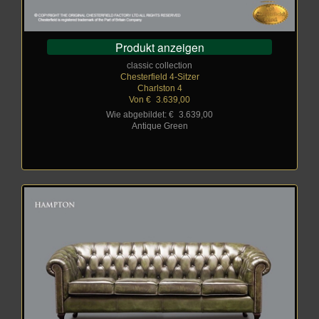
Produkt anzeigen
classic collection
Chesterfield 4-Sitzer
Charlston 4
Von €
_
3.639,00
Wie abgebildet: €
_
3.639,00
Antique Green