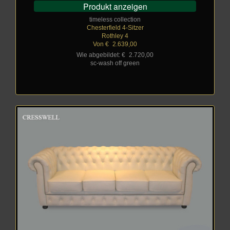
Produkt anzeigen
timeless collection
Chesterfield 4-Sitzer
Rothley 4
Von €
_
2.639,00
Wie abgebildet: €
_
2.720,00
sc-wash off green