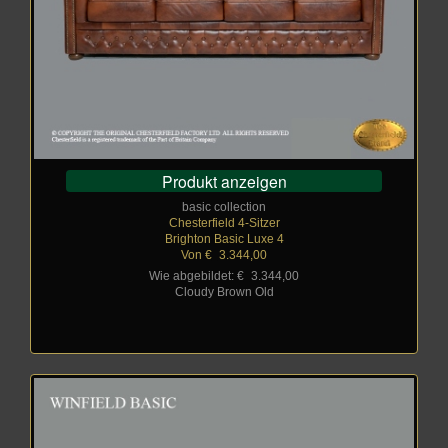
Produkt anzeigen
basic collection
Chesterfield 4-Sitzer
Brighton Basic Luxe 4
Von €
_
3.344,00
Wie abgebildet: €
_
3.344,00
Cloudy Brown Old