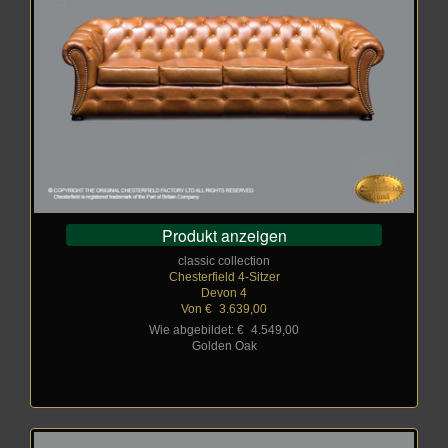
Produkt anzeigen
classic collection
Chesterfield 4-Sitzer
Devon 4
Von €
_
3.639,00
Wie abgebildet: €
_
4.549,00
Golden Oak