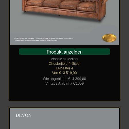
Produkt anzeigen
classic collection
Chesterfield 4-Sitzer
Leicester 4
Von €
_
3.519,00
Wie abgebildet: €
_
4.399,00
Vintage Alabama C1059