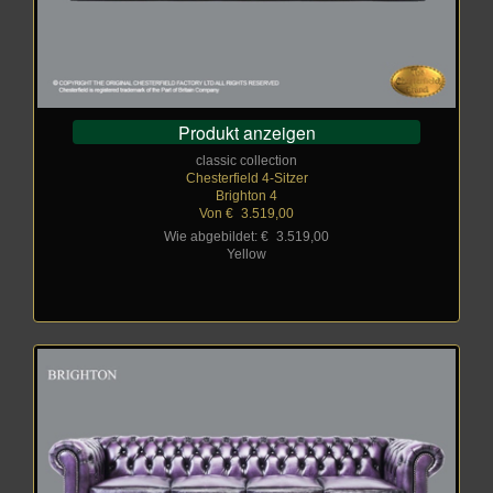
Produkt anzeigen
classic collection
Chesterfield 4-Sitzer
Brighton 4
Von €
_
3.519,00
Wie abgebildet: €
_
3.519,00
Yellow