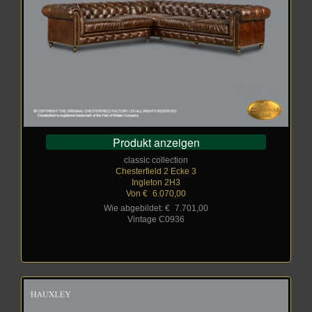
Produkt anzeigen
classic collection
Chesterfield 2 Ecke 3
Ingleton 2H3
Von €
_
6.070,00
Wie abgebildet: €
_
7.701,00
Vintage C0936