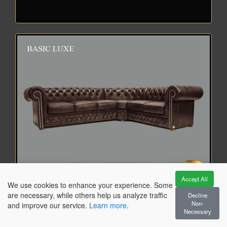
Accept All
We use cookies to enhance your experience. Some
Produkt anzeigen
are necessary, while others help us analyze traffic
Decline
Non-
and improve our service.
Learn more
.
basic collection
Necessary
Chesterfield 3 Ecke 2
Brighton Basic Luxe 3H2