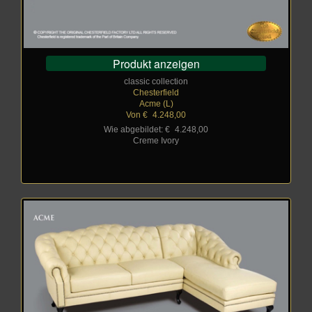
Produkt anzeigen
classic collection
Chesterfield
Acme (L)
Von €
_
4.248,00
Wie abgebildet: €
_
4.248,00
Creme Ivory