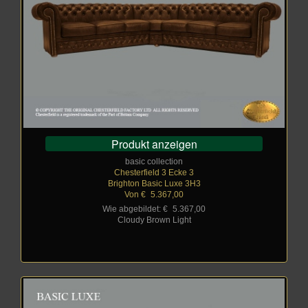
Produkt anzeigen
basic collection
Chesterfield 3 Ecke 3
Brighton Basic Luxe 3H3
Von €
_
5.367,00
Wie abgebildet: €
_
5.367,00
Cloudy Brown Light