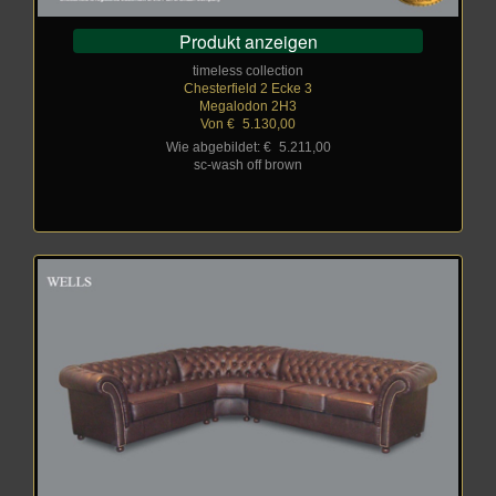
Produkt anzeigen
timeless collection
Chesterfield 2 Ecke 3
Megalodon 2H3
Von €
_
5.130,00
Wie abgebildet: €
_
5.211,00
sc-wash off brown