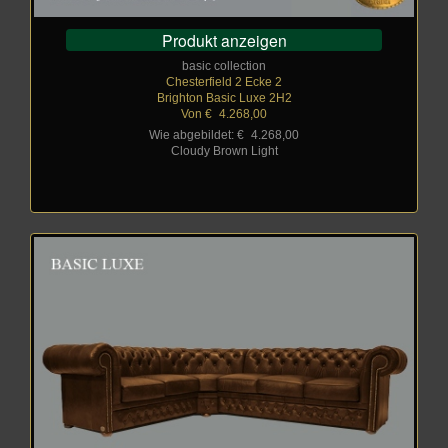
Produkt anzeigen
basic collection
Chesterfield 2 Ecke 2
Brighton Basic Luxe 2H2
Von €
_
4.268,00
Wie abgebildet: €
_
4.268,00
Cloudy Brown Light