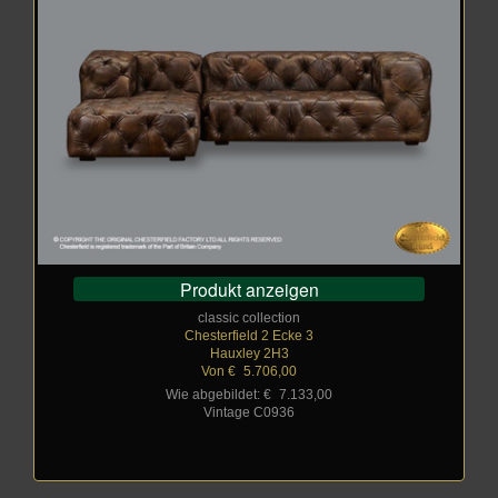
Produkt anzeigen
classic collection
Chesterfield 2 Ecke 3
Hauxley 2H3
Von €
_
5.706,00
Wie abgebildet: €
_
7.133,00
Vintage C0936