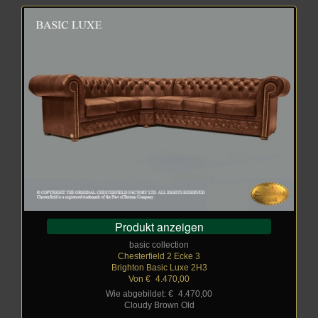
Produkt anzeigen
basic collection
Chesterfield 2 Ecke 3
Brighton Basic Luxe 2H3
Von €
_
4.470,00
Wie abgebildet: €
_
4.470,00
Cloudy Brown Old