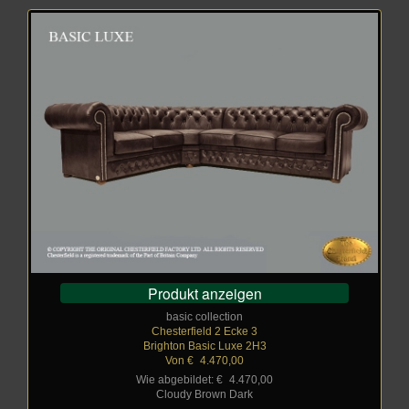
Produkt anzeigen
basic collection
Chesterfield 2 Ecke 3
Brighton Basic Luxe 2H3
Von €
_
4.470,00
Wie abgebildet: €
_
4.470,00
Cloudy Brown Dark