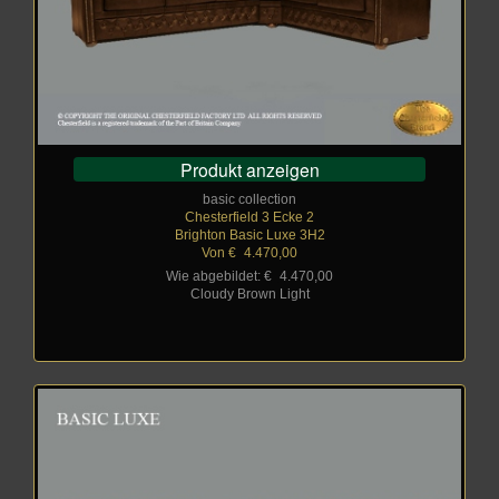
Produkt anzeigen
basic collection
Chesterfield 3 Ecke 2
Brighton Basic Luxe 3H2
Von €
_
4.470,00
Wie abgebildet: €
_
4.470,00
Cloudy Brown Light