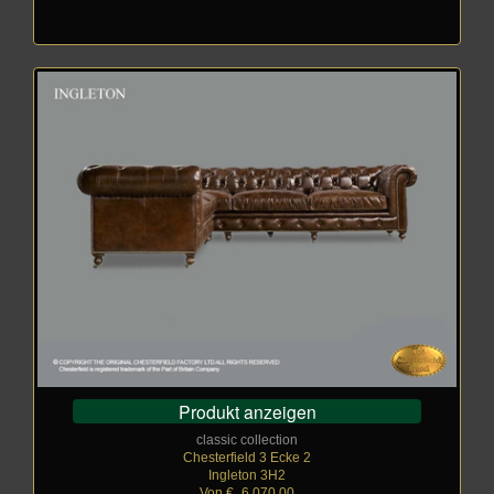
Produkt anzeigen
classic collection
Chesterfield 3 Ecke 2
Ingleton 3H2
Von €
_
6.070,00