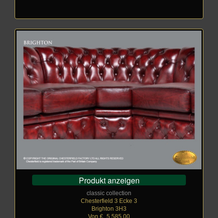
Produkt anzeigen
classic collection
Chesterfield 3 Ecke 3
Brighton 3H3
Von €
_
5.585,00