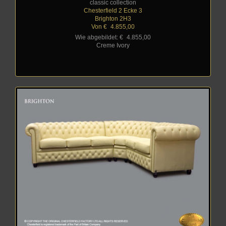
classic collection
Chesterfield 2 Ecke 3
Brighton 2H3
Von €
_
4.855,00
Wie abgebildet: €
_
4.855,00
Creme Ivory