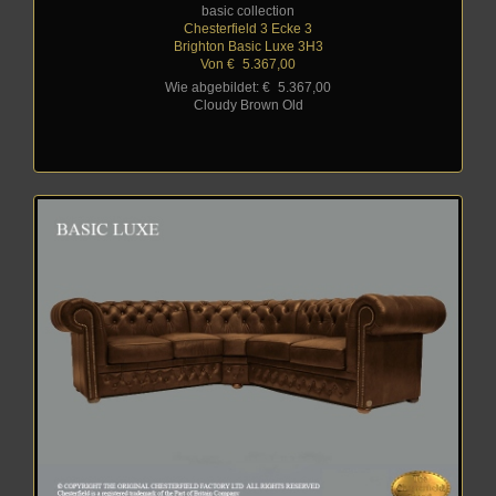
basic collection
Chesterfield 3 Ecke 3
Brighton Basic Luxe 3H3
Von €
_
5.367,00
Wie abgebildet: €
_
5.367,00
Cloudy Brown Old