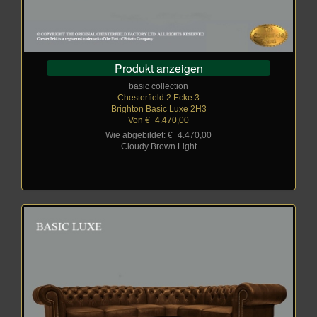
Produkt anzeigen
basic collection
Chesterfield 2 Ecke 3
Brighton Basic Luxe 2H3
Von €
_
4.470,00
Wie abgebildet: €
_
4.470,00
Cloudy Brown Light