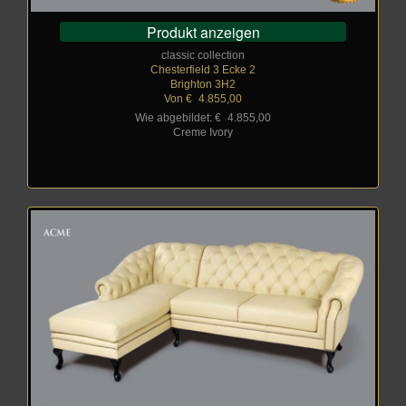
Produkt anzeigen
classic collection
Chesterfield 3 Ecke 2
Brighton 3H2
Von €
_
4.855,00
Wie abgebildet: €
_
4.855,00
Creme Ivory