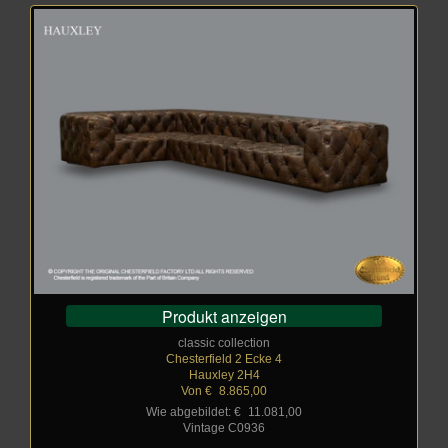
Produkt anzeigen
classic collection
Chesterfield 2 Ecke 4
Hauxley 2H4
Von €
_
8.865,00
Wie abgebildet: €
_
11.081,00
Vintage C0936