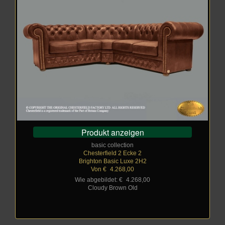
Produkt anzeigen
basic collection
Chesterfield 2 Ecke 2
Brighton Basic Luxe 2H2
Von €
_
4.268,00
Wie abgebildet: €
_
4.268,00
Cloudy Brown Old