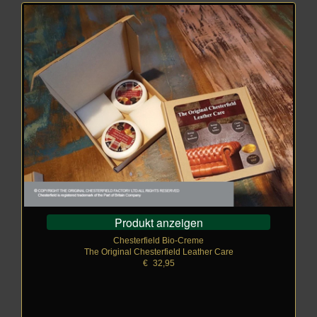
Produkt anzeigen
Chesterfield Bio-Creme
The Original Chesterfield Leather Care
€
_
32,95