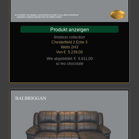
Produkt anzeigen
timeless collection
Chesterfield 2 Ecke 3
Wells 2H3
Von €
_
5.239,00
Wie abgebildet: €
_
6.811,00
sc-leo chocolate