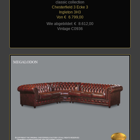
classic collection
Chesterfield 3 Ecke 3
Ingleton 3H3
Von €
_
6.799,00
Wie abgebildet: €
_
8.612,00
Vintage C0936