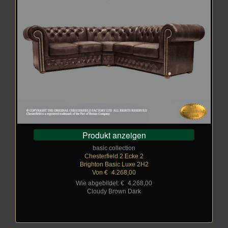
Produkt anzeigen
basic collection
Chesterfield 2 Ecke 2
Brighton Basic Luxe 2H2
Von €
_
4.268,00
Wie abgebildet: €
_
4.268,00
Cloudy Brown Dark