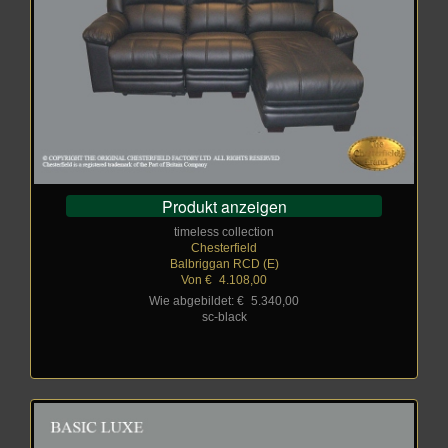
Produkt anzeigen
timeless collection
Chesterfield
Balbriggan RCD (E)
Von €
_
4.108,00
Wie abgebildet: €
_
5.340,00
sc-black