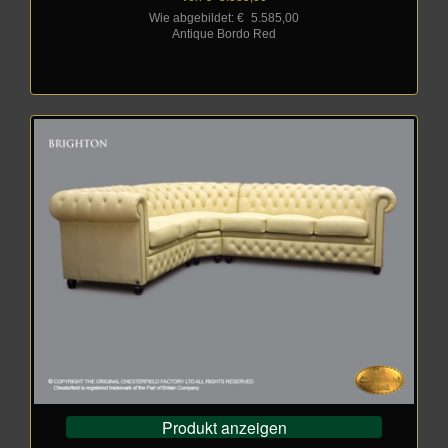
Wie abgebildet: €
_
5.585,00
Antique Bordo Red
Produkt anzeigen